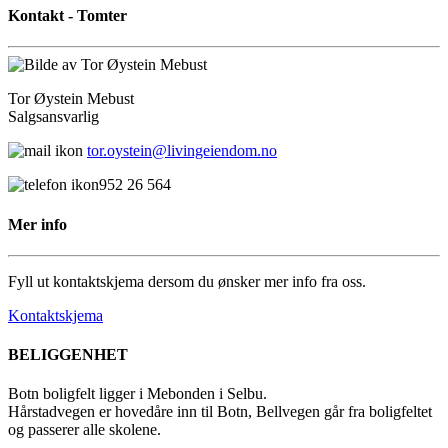
(Command)
Kontakt - Tomter
nede
og
trykk
på
Tor Øystein Mebust
+
Salgsansvarlig
for
å
tor.oystein@livingeiendom.no
forstørre
eller
952 26 564
-
for
Mer info
å
forminske.
Fyll ut kontaktskjema dersom du ønsker mer info fra oss.
Kontaktskjema
BELIGGENHET
Botn boligfelt ligger i Mebonden i Selbu.
Hårstadvegen er hovedåre inn til Botn, Bellvegen går fra boligfeltet
og passerer alle skolene.