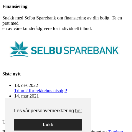
Finansiering
Snakk med Selbu Sparebank om finansiering av din bolig. Ta en
prat med
en av våre kunderådgivere for individuelt tilbud.
Siste nytt
13. des 2022
Trinn 2 for rekkehus utsolgt!
14. mar 2021
Nedre rekke utsolgt!
30. sep 2020
Les vår personvernerklæring
her
3 nye rekkehus for salg. 1 allerede solgt!
Utbygger på prosjektet:
Living Eiendom AS
Lukk
Bygget på
WordPress
av
Smart Media AS
•
Designet av
Tandem