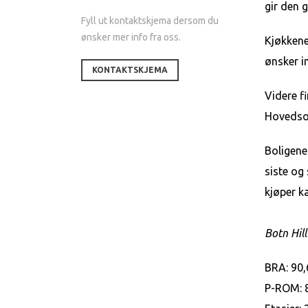
gir den g
Fyll ut kontaktskjema dersom du
ønsker mer info fra oss.
Kjøkkene
ønsker i
KONTAKTSKJEMA
Videre fi
Hovedso
Boligene
siste og
kjøper k
Botn Hill
BRA: 90
P-ROM: 