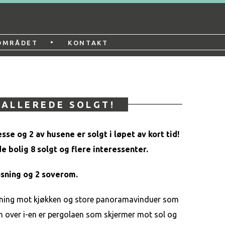
•
OMRÅDET
KONTAKT
 ALLEREDE SOLGT!
esse
og 2 av husene er solgt i løpet av kort tid!
e bolig 8 solgt og flere interessenter.
løsning og 2 soverom.
 løsning mot kjøkken og store panoramavinduer som
kken over i-en er pergolaen som skjermer mot sol og