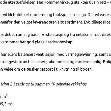
ode utestuefølelsen. Her kommer virkelig utsikten til sin rett –
t vil bli holdt i et moderne og funksjonelt design. Det vil være
nnenfor den valgte leverandøren sitt sortiment. Evt. tilleggskos
ns det et romslig bad i første etasje og fra entrèen er det dire
verommet har god plass garderobeskap.
 har ellers balansert ventilasjon med varmegjenvinning, samt s
 strengeste krav til en energiøkonomisk og moderne bolig. Boli
an velge om de ønsker carport i tilknytning til boden.
 trinn 2 består av til sammen 10 selveide rekkehus.
2
,6 m
2
85,2 m