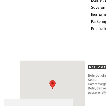
Etasjer: 
Soverom
Eierform:
Parkerin
Pris fra 
BELIGG
Botn boligfe
Selbu.
Hårstadvegen
Botn, Bellve
passerer all