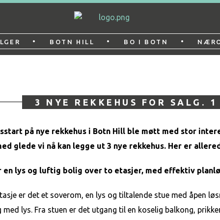
•
•
•
LGER
BOTN HILL
BO I BOTN
NÆR
3 NYE REKKEHUS FOR SALG. 1
sstart på nye rekkehus i Botn Hill ble møtt med stor inter
ed glede vi nå kan legge ut 3 nye rekkehus. Her er allered
 en lys og luftig bolig over to etasjer, med effektiv plan
etasje er det et soverom, en lys og tiltalende stue med åpen
lig med lys. Fra stuen er det utgang til en koselig balkong, pri