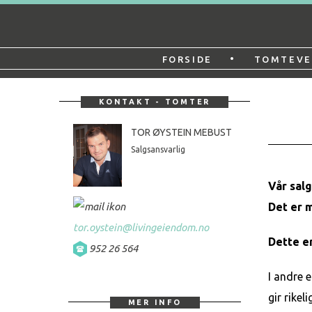
Gå
Forstørre
til
skrift
Botn
innholdet
•
FORSIDE
TOMTEVE
boligfelt
KONTAKT - TOMTER
TOR ØYSTEIN MEBUST
Salgsansvarlig
Vår salg
Det er m
tor.oystein@livingeiendom.no
Dette er
952 26 564
I andre 
gir rike
MER INFO