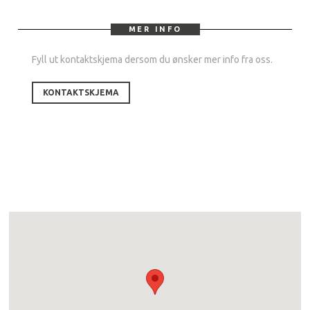
MER INFO
Fyll ut kontaktskjema dersom du ønsker mer info fra oss.
KONTAKTSKJEMA