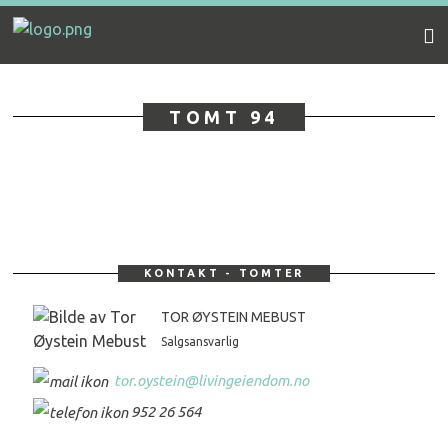
Gå
Forstørre
Botn
til
skrift
innholdet
boligfelt
TOMT 94
KONTAKT - TOMTER
TOR ØYSTEIN MEBUST
Salgsansvarlig
tor.oystein@livingeiendom.no
952 26 564