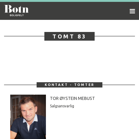
Gå
Forstørre
Botn
til
skrift
innholdet
boligfelt
TOMT 83
KONTAKT - TOMTER
TOR ØYSTEIN MEBUST
Salgsansvarlig