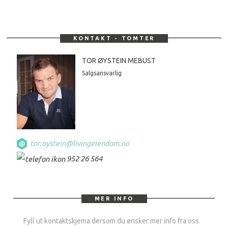
KONTAKT - TOMTER
TOR ØYSTEIN MEBUST
Salgsansvarlig
tor.oystein@livingeiendom.no
952 26 564
MER INFO
Fyll ut kontaktskjema dersom du ønsker mer info fra oss.