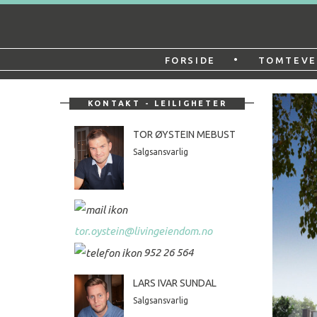
Gå
Forstørre
til
skrift
Botn
innholdet
•
FORSIDE
TOMTEVE
boligfelt
KONTAKT - LEILIGHETER
TOR ØYSTEIN MEBUST
Salgsansvarlig
tor.oystein@livingeiendom.no
952 26 564
LARS IVAR SUNDAL
Salgsansvarlig