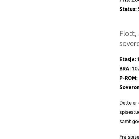
Status:
Flott,
sover
Etasje:
BRA:
102
P-ROM:
Sovero
Dette er
spisestue
samt god
Fra spis