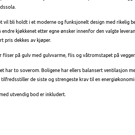
ldssola.
t vil bli holdt i et moderne og funksjonelt design med rikelig b
å endre kjøkkenet etter egne ønsker innenfor den valgte leveran
rt pris dekkes av kjøper.
r fliser på gulv med gulvvarme, flis og våtromstapet på vegger.
et har to soverom. Boligene har ellers balansert ventilasjon 
tilfredsstiller de siste og strengeste krav til en energiøkonom
med utvendig bod er inkludert.