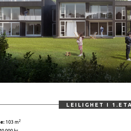
LEILIGHET I 1.ET
2
e:
103 m
40.000 kr