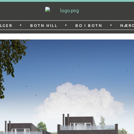
•
•
•
LGER
BOTN HILL
BO I BOTN
NÆR