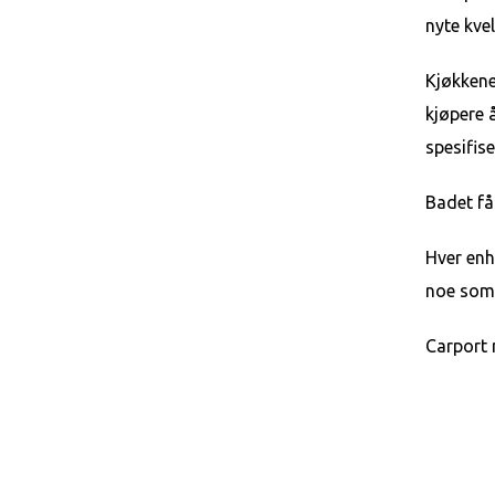
nyte kve
Kjøkkene
kjøpere 
spesifise
Badet få
Hver enh
noe som 
Carport 