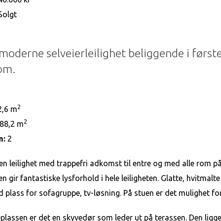
Solgt
 moderne selveierleilighet beliggende i første
om.
1
2
,6 m
2
88,2 m
m:
2
 en leilighet med trappefri adkomst til entre og med alle rom på
n gir fantastiske lysforhold i hele leiligheten. Glatte, hvitmal
 plass for sofagruppe, tv-løsning. På stuen er det mulighet fo
eplassen er det en skyvedør som leder ut på terassen. Den ligge