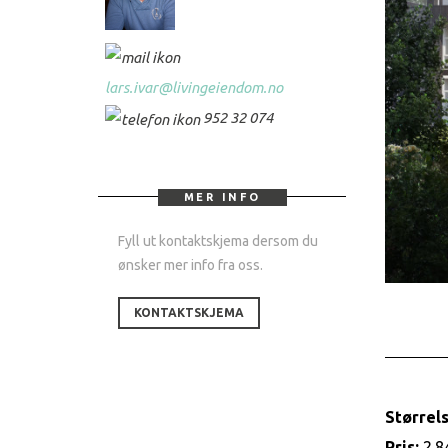
lars.ivar@livingeiendom.no
952 32 074
MER INFO
Fyll ut kontaktskjema dersom du
ønsker mer info fra oss.
KONTAKTSKJEMA
Størrels
Pris:
2.8