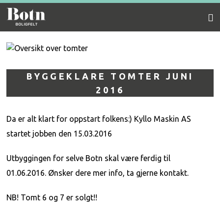
Gå
Forstørre
Botn
til
skrift
innholdet
boligfelt
BYGGEKLARE TOMTER JUNI
2016
Da er alt klart for oppstart folkens:) Kyllo Maskin AS
startet jobben den 15.03.2016
Utbyggingen for selve Botn skal være ferdig til
01.06.2016. Ønsker dere mer info, ta gjerne kontakt.
NB! Tomt 6 og 7 er solgt!!