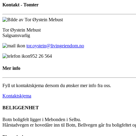
(Command)
Kontakt - Tomter
nede
og
trykk
på
Tor Øystein Mebust
+
Salgsansvarlig
for
å
tor.oystein@livingeiendom.no
forstørre
eller
952 26 564
-
for
Mer info
å
forminske.
Fyll ut kontaktskjema dersom du ønsker mer info fra oss.
Kontaktskjema
BELIGGENHET
Botn boligfelt ligger i Mebonden i Selbu.
Hårstadvegen er hovedåre inn til Botn, Bellvegen går fra boligfeltet og