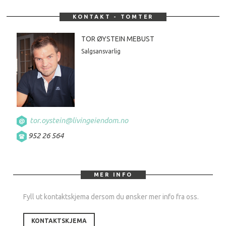
KONTAKT - TOMTER
TOR ØYSTEIN MEBUST
Salgsansvarlig
tor.oystein@livingeiendom.no
952 26 564
MER INFO
Fyll ut kontaktskjema dersom du ønsker mer info fra oss.
KONTAKTSKJEMA