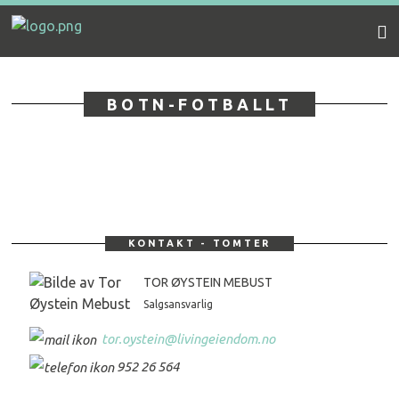
Gå
Forstørre
Botn
til
skrift
innholdet
boligfelt
BOTN-FOTBALLT
KONTAKT - TOMTER
TOR ØYSTEIN MEBUST
Salgsansvarlig
tor.oystein@livingeiendom.no
952 26 564