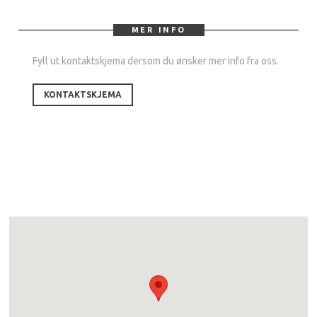
MER INFO
Fyll ut kontaktskjema dersom du ønsker mer info fra oss.
KONTAKTSKJEMA