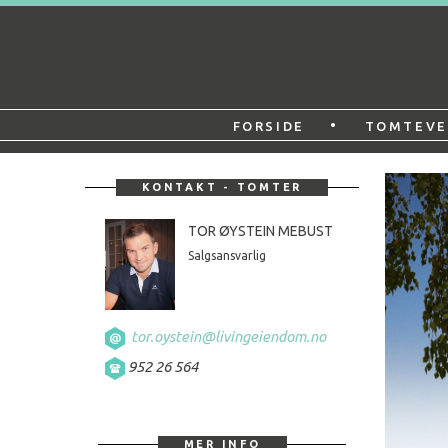
Gå
Forstørre
til
skrift
Botn
innholdet
boligfelt
•
FORSIDE
TOMTEVE
KONTAKT - TOMTER
TOR ØYSTEIN MEBUST
Salgsansvarlig
tor.oystein@livingeiendom.no
952 26 564
MER INFO