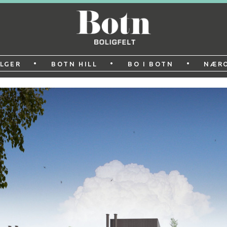
•
•
•
LGER
BOTN HILL
BO I BOTN
NÆR