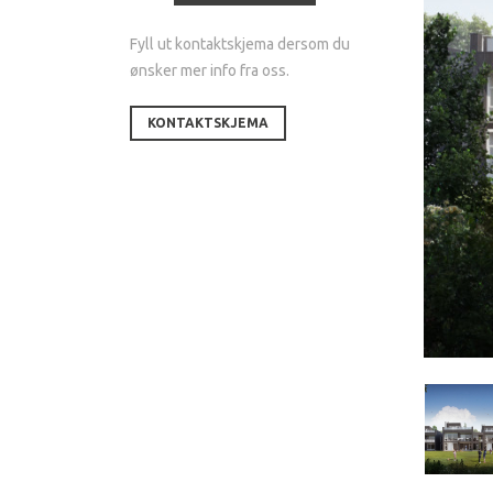
Fyll ut kontaktskjema dersom du
ønsker mer info fra oss.
KONTAKTSKJEMA