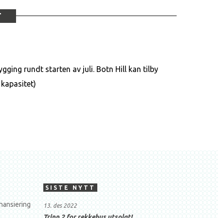
T
gging rundt starten av juli. Botn Hill kan tilby
 kapasitet)
SISTE NYTT
nansiering
13. des 2022
Trinn 2 for rekkehus utsolgt!