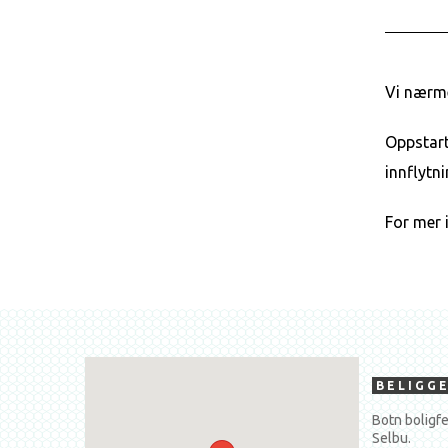
Vi nærme
Oppstart 
innflytn
For mer 
BELIGG
Botn boligfe
Selbu.