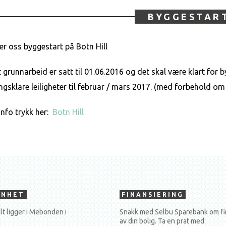
BYGGESTAR
r oss byggestart på Botn Hill
grunnarbeid er satt til 01.06.2016 og det skal være klart for by
ingsklare leiligheter til februar / mars 2017. (med forbehold om
info trykk her:
Botn Hill
ENHET
FINANSIERING
lt ligger i Mebonden i
Snakk med Selbu Sparebank om fi
av din bolig. Ta en prat med