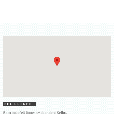
BELIGGENHET
Botn boligfelt ligger i Mebonden i Selbu.