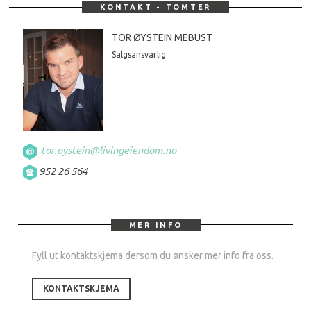
KONTAKT - TOMTER
TOR ØYSTEIN MEBUST
Salgsansvarlig
tor.oystein@livingeiendom.no
952 26 564
MER INFO
Fyll ut kontaktskjema dersom du ønsker mer info fra oss.
KONTAKTSKJEMA