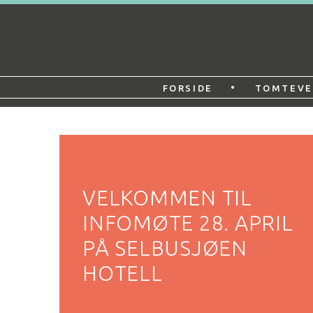
Gå
Forstørre
til
skrift
Botn
innholdet
boligfelt
•
FORSIDE
TOMTEVE
VELKOMMEN TIL
INFOMØTE 28. APRIL
PÅ SELBUSJØEN
HOTELL