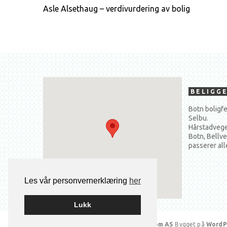
Asle Alsethaug – verdivurdering av bolig
BELIGG
Botn boligfe
Selbu.
Hårstadvegen
Botn, Bellve
passerer all
Les vår personvernerklæring
her
Lukk
Utbygger på prosjektet:
Living Eiendom AS
Bygget på
WordP