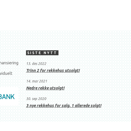
SISTE NYTT
nansiering
13. des 2022
Trinn 2 for rekkehus utsolgt!
viduelt
14. mar 2021
Nedre rekke utsolgt!
30. sep 2020
3 nye rekkehus for salg. 1 allerede solgt!