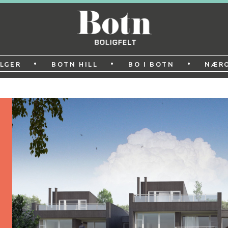
•
•
•
LGER
BOTN HILL
BO I BOTN
NÆR